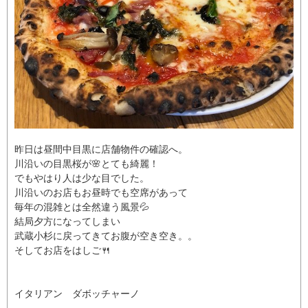
昨日は昼間中目黒に店舗物件の確認へ。
川沿いの目黒桜が🌸とても綺麗！
でもやはり人は少な目でした。
川沿いのお店もお昼時でも空席があって
毎年の混雑とは全然違う風景💦
結局夕方になってしまい
武蔵小杉に戻ってきてお腹が空き空き。。
そしてお店をはしご🍴
イタリアン ダボッチャーノ