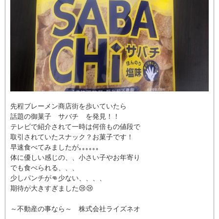
先程ブレーメン商店街を歩いていたら
話題の御菓子 サバチ を発見！！
テレビで紹介されて一時は何倍もの値段で
取引されていたスナック？お菓子です！
早速食べてみましたが｡｡｡｡｡｡
体に優しい感じの、、小さい子やお年寄り
でも食べられる、、、
少しパンチが👊少ない、、、、
期待が大きすぎました😢😢
～不動産の事なら～ 株式会社ライズネオ