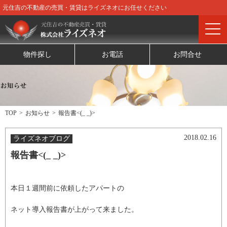
元住吉の不動産の売買・賃貸はライズネオにお任せください
物件探し
お電話
お問合せ
TOP
お知らせ
報告書<(_ _)>
2018.02.16
ライズネオブログ
報告書<(_ _)>
本日１週間前に依頼したアパートの
ネット導入報告書が上がって来ました。